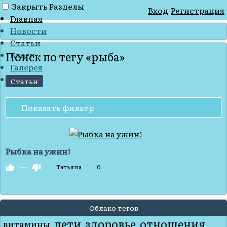
Закрыть
Разделы
Вход
Регистрация
Главная
Новости
Статьи
Поиск по тегу «рыба»
Блоги
Галерея
Лента
Статьи
Показать фильтр
Рыбка на ужин!
—
Татьяна
0
Облако тегов
дети
здоровье
отношения
витамины