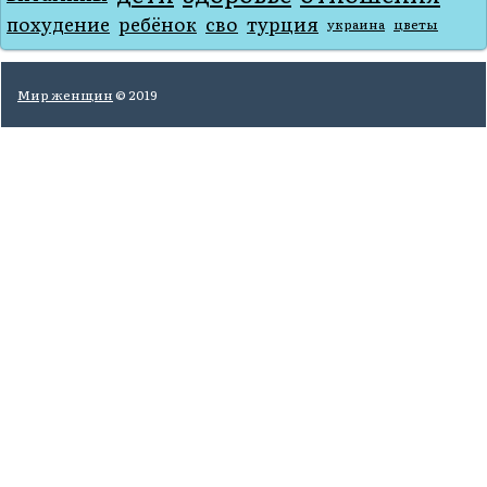
похудение
ребёнок
сво
турция
украина
цветы
Мир женщин
© 2019