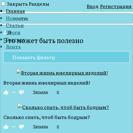
Закрыть
Разделы
Вход
Регистрация
Главная
Новости
Статьи
Статьи
0
Блоги
Это может быть полезно
Галерея
Лента
Показать фильтр
Вторая жизнь ювелирных изделий!
—
Татьяна
0
Сколько спать, чтоб быть бодрым?
—
Татьяна
0