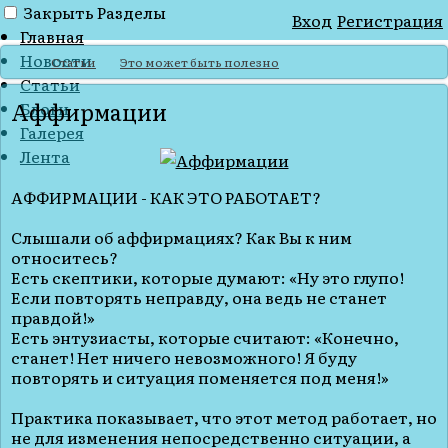
Закрыть
Разделы
Вход
Регистрация
Главная
Новости
Статьи
Это может быть полезно
Статьи
Аффирмации
Блоги
Галерея
Лента
АФФИРМАЦИИ - КАК ЭТО РАБОТАЕТ?
Слышали об аффирмациях? Как Вы к ним
относитесь?
Есть скептики, которые думают: «Ну это глупо!
Если повторять неправду, она ведь не станет
правдой!»
Есть энтузиасты, которые считают: «Конечно,
станет! Нет ничего невозможного! Я буду
повторять и ситуация поменяется под меня!»
Практика показывает, что этот метод работает, но
не для изменения непосредственно ситуации, а