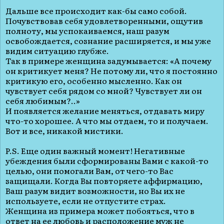
Дальше все происходит как-бы само собой.
Почувствовав себя удовлетворенными, ощутив
полноту, мы успокаиваемся, наш разум
освобождается, сознание расширяется, и мы уже
видим ситуацию глубже.
Так в примере женщина задумывается: «А почему
он критикует меня? Не потому ли, что я постоянно
критикую его, особенно мысленно. Как он
чувствует себя рядом со мной? Чувствует ли он
себя любимым?..»
И появляется желание меняться, отдавать миру
что-то хорошее. А что мы отдаем, то и получаем.
Вот и все, никакой мистики.
P.S. Еще один важный момент! Негативные
убеждения были сформированы Вами с какой-то
целью, они помогали Вам, от чего-то Вас
защищали. Когда Вы повторяете аффирмацию,
Ваш разум видит возможности, но Вы их не
используете, если не отпустите страх.
Женщина из примера может побояться, что в
ответ на ее любовь и расположение муж не